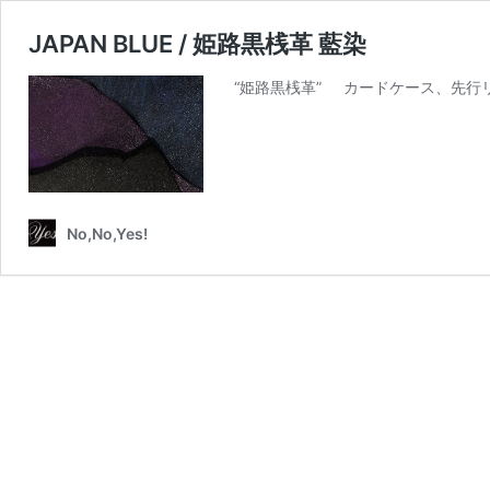
JAPAN BLUE / 姫路黒桟革 藍染
“姫路黒桟革” カードケース、先行
No,No,Yes!