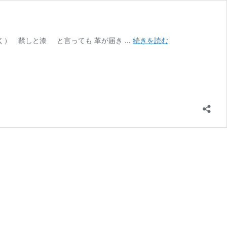
JAPAN
く） 鞣しと漆 と言っても 革が届き …
続きを読む
BLUE
/
姫
路
黒
桟
革
藍
染