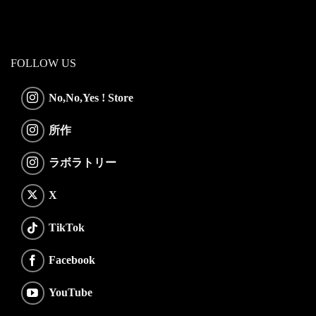
FOLLOW US
No,No,Yes ! Store
所作
ラボラトリー
X
TikTok
Facebook
YouTube