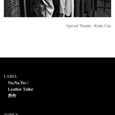
Special Thanks : Kobe City
LABEL
No,No,Yes !
Leather Tailor
所作
TOPICS