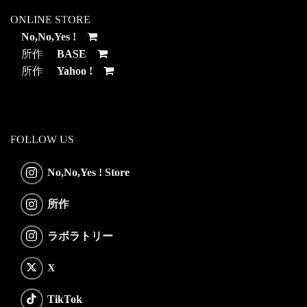
ONLINE STORE
No,No,Yes !
所作
BASE
所作
Yahoo !
FOLLOW US
No,No,Yes ! Store
所作
ラボラトリー
X
TikTok