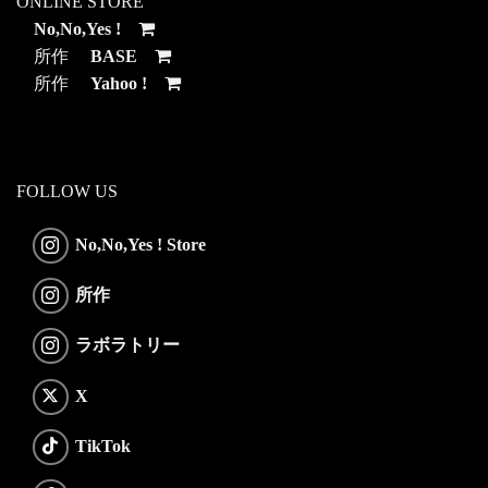
ONLINE STORE
No,No,Yes !
所作
BASE
所作
Yahoo !
FOLLOW US
No,No,Yes ! Store
所作
ラボラトリー
X
TikTok