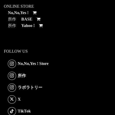
ONLINE STORE
No,No,Yes !
所作
BASE
所作
Yahoo !
FOLLOW US
No,No,Yes ! Store
所作
ラボラトリー
X
TikTok