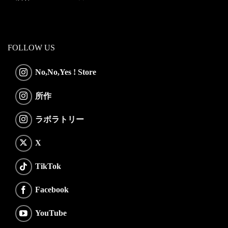
FOLLOW US
No,No,Yes ! Store
所作
ラボラトリー
X
TikTok
Facebook
YouTube