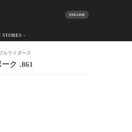
ENGLISH
E STORES
ブルライダース
ク .861