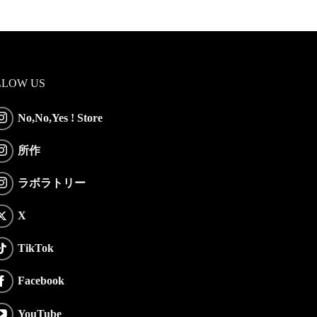
LLOW US
No,No,Yes ! Store
所作
ラボラトリー
X
TikTok
Facebook
YouTube