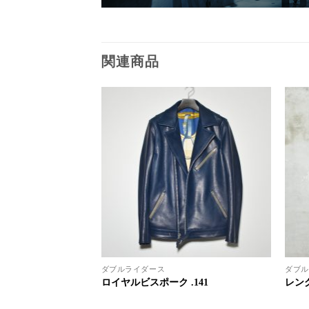
関連商品
ダブルライダース
ダブル
 .118
ロイヤルビスポーク .141
レング