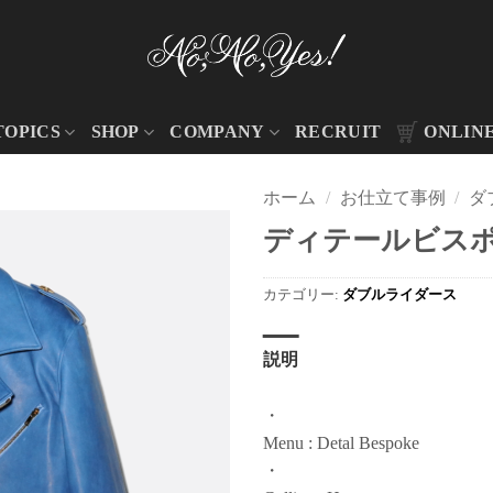
TOPICS
SHOP
COMPANY
RECRUIT
ONLIN
ホーム
/
お仕立て事例
/
ダ
ディテールビスポー
カテゴリー:
ダブルライダース
説明
・
Menu : Detal Bespoke
・