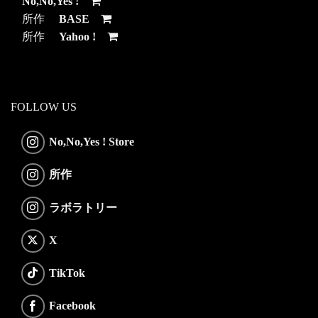
No,No,Yes !
所作
BASE
所作
Yahoo !
FOLLOW US
No,No,Yes ! Store
所作
ラボラトリー
X
TikTok
Facebook