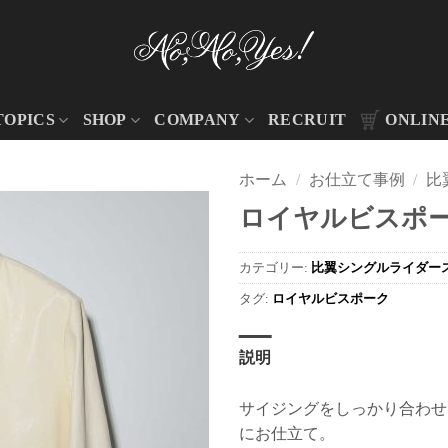
TOPICS
SHOP
COMPANY
RECRUIT
ONLIN
ホーム
/
お仕立て事例
/
比
ロイヤルビスポーク
カテゴリー:
比翼シングルライダー
タグ:
ロイヤルビスポーク
説明
サイジングをしっかり合わせ
にお仕立て。