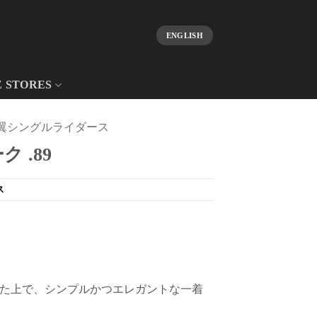
ENGLISH
E STORES
翼シングルライダース
 .89
ス
た上で、シンプルかつエレガントな一着