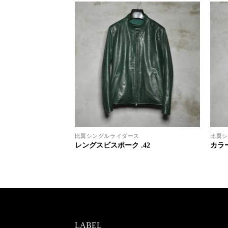
ス
比翼シングルライダース
比翼シ
.377
レングスビスポーク .42
カラー
LABEL