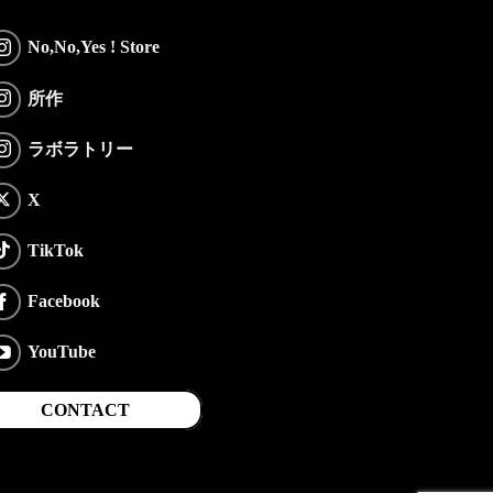
No,No,Yes ! Store
所作
ラボラトリー
X
TikTok
Facebook
YouTube
CONTACT