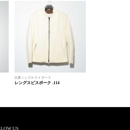
比翼シングルライダース
レングスビスポーク .114
LLOW US