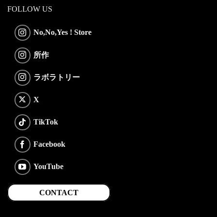
FOLLOW US
No,No,Yes ! Store
所作
ラボラトリー
X
TikTok
Facebook
YouTube
CONTACT