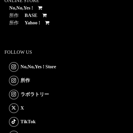
ONLINE STORE
No,No,Yes !
所作
BASE
所作
Yahoo !
FOLLOW US
No,No,Yes ! Store
所作
ラボラトリー
X
TikTok