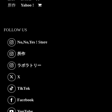
所作
Yahoo !
FOLLOW US
No,No,Yes ! Store
所作
ラボラトリー
X
TikTok
Facebook
YouTube