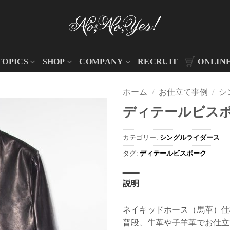
TOPICS
SHOP
COMPANY
RECRUIT
ONLIN
ホーム
/
お仕立て事例
/
シ
ディテールビスポー
カテゴリー:
シングルライダース
タグ:
ディテールビスポーク
説明
ネイキッドホース（馬革）仕
普段、牛革や子羊革でお仕立