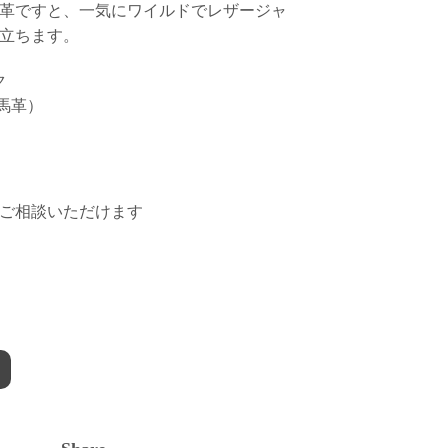
革ですと、一気にワイルドでレザージャ
立ちます。
ク
（馬革）
ご相談いただけます