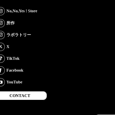
No,No,Yes ! Store
所作
ラボラトリー
X
TikTok
Facebook
YouTube
CONTACT