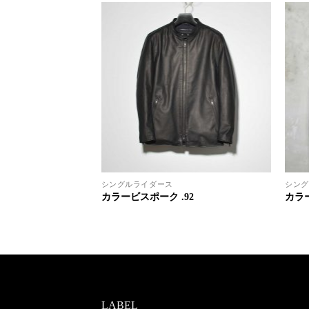
シングルライダース
シング
.91
カラービスポーク .92
カラー
LABEL