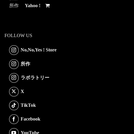
所作
Yahoo !
FOLLOW US
No,No,Yes ! Store
所作
ラボラトリー
X
TikTok
Facebook
YouTube