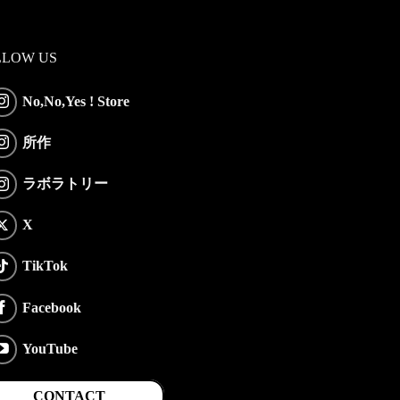
LLOW US
No,No,Yes ! Store
所作
ラボラトリー
X
TikTok
Facebook
YouTube
CONTACT