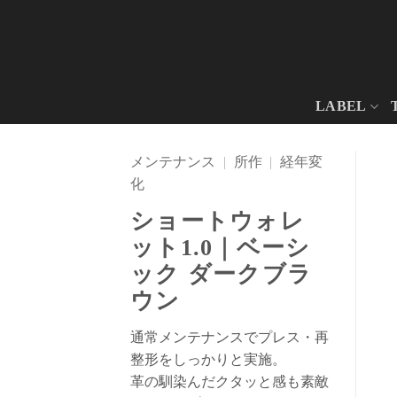
Skip
to
content
LABEL
メンテナンス
|
所作
|
経年変
化
ショートウォレ
ット1.0｜ベーシ
ック ダークブラ
ウン
通常メンテナンスでプレス・再
整形をしっかりと実施。
革の馴染んだクタッと感も素敵