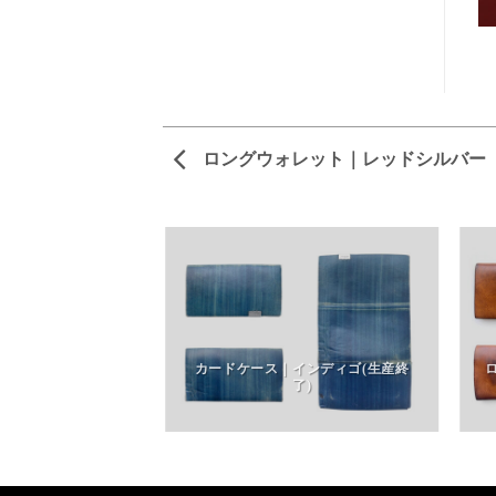
ロングウォレット｜レッドシルバー
ット｜姫路カーフ(廃
カードケース｜インディゴ(生産終
盤)
了)