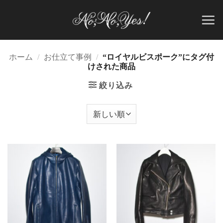
Skip
to
content
ホーム
/
お仕立て事例
/
“ロイヤルビスポーク”にタグ付
けされた商品
絞り込み