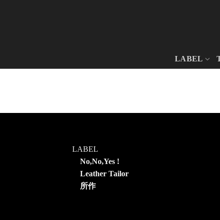
Skip
to
content
LABEL
LABEL
No,No,Yes !
Leather Tailor
所作