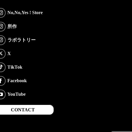
No,No,Yes ! Store
所作
ラボラトリー
X
TikTok
Facebook
YouTube
CONTACT