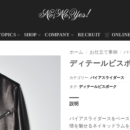
TOPICS
SHOP
COMPANY
RECRUIT
ONLIN
ホーム
/
お仕立て事例
/
バ
ディテールビスポー
カテゴリー:
バイアスライダース
タグ:
ディテールビスポーク
説明
バイアスライダースをベース
情を魅せるネイキッドラムを