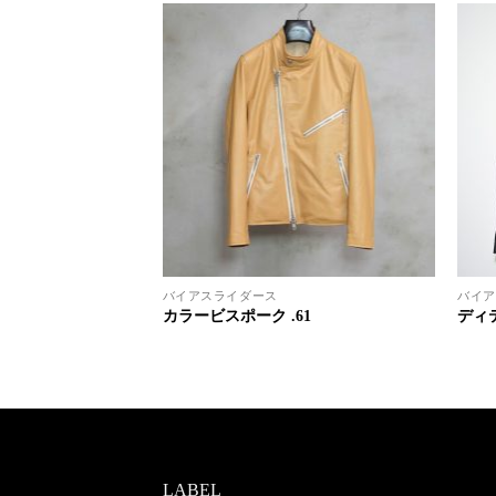
バイアスライダース
バイア
.259
カラービスポーク .61
ディテ
LABEL