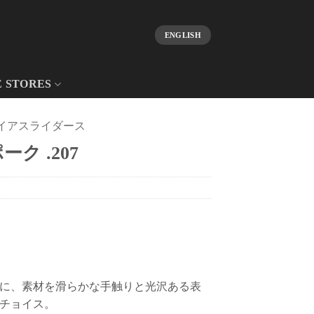
ENGLISH
E STORES
イアスライダース
ク .207
に、素材を滑らかな手触りと光沢ある表
チョイス。