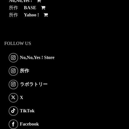
No,No,Yes !
所作
BASE
所作
Yahoo !
FOLLOW US
No,No,Yes ! Store
所作
ラボラトリー
X
TikTok
Facebook