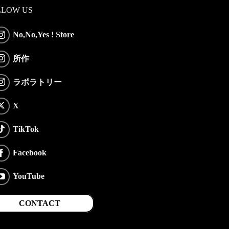
LLOW US
No,No,Yes ! Store
所作
ラボラトリー
X
TikTok
Facebook
YouTube
CONTACT