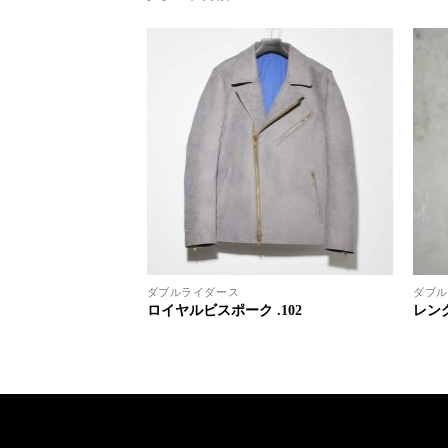
ダブルライダース
ダブル
18
ロイヤルビスポーク .102
レング