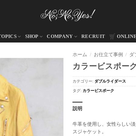
TOPICS
SHOP
COMPANY
RECRUIT
ONLIN
ホーム
/
お仕立て事例
/
ダ
カラービスポーク 
カテゴリー:
ダブルライダース
タグ:
カラービスポーク
説明
牛革を使用し、女性らしい淡
スジャケット。