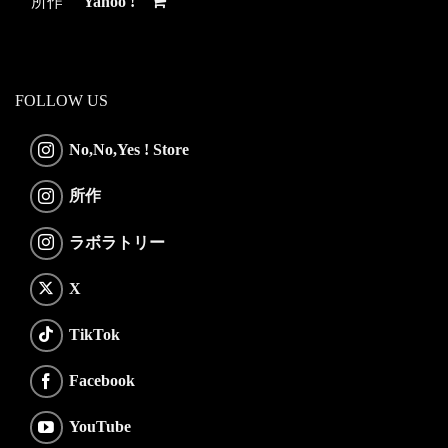
所作
Yahoo !
FOLLOW US
No,No,Yes ! Store
所作
ラボラトリー
X
TikTok
Facebook
YouTube