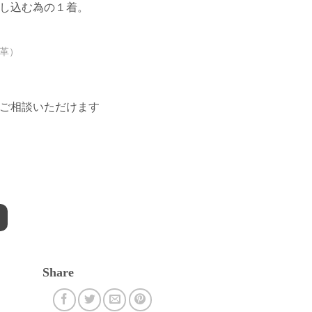
し込む為の１着。
羊革）
ご相談いただけます
Share