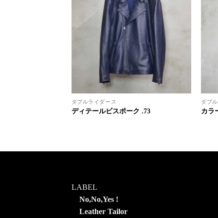
ダブルライダース
ダブル
67
ディテールビスポーク .73
カラー
LABEL
No,No,Yes !
Leather Tailor