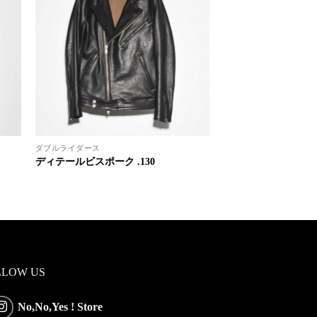
ダブルライダース
ディテールビスポーク .130
LLOW US
No,No,Yes ! Store