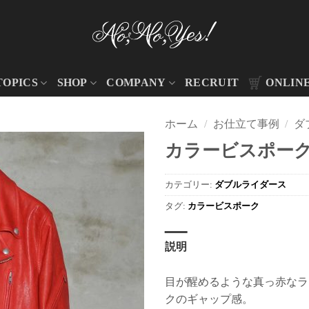
TOPICS
SHOP
COMPANY
RECRUIT
ONLIN
ホーム
/
お仕立て事例
/
ダ
カラービスポーク 
カテゴリー:
ダブルライダース
タグ:
カラービスポーク
説明
目が醒めるような真っ赤なラ
クのギャップ感。