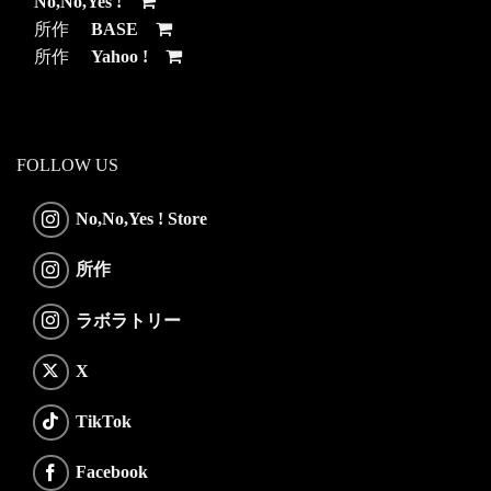
No,No,Yes !
所作
BASE
所作
Yahoo !
FOLLOW US
No,No,Yes ! Store
所作
ラボラトリー
X
TikTok
Facebook