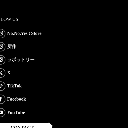
LLOW US
No,No,Yes ! Store
所作
ラボラトリー
X
TikTok
Facebook
YouTube
CONTACT