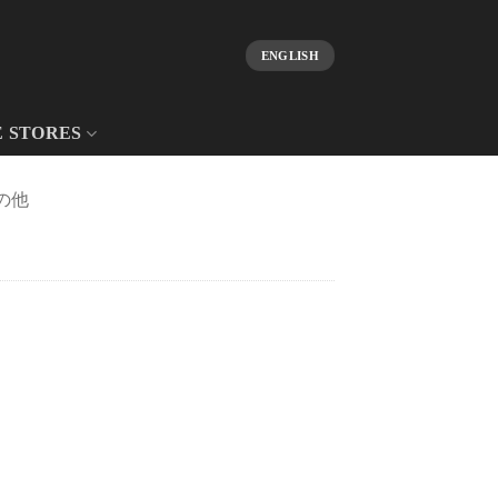
ENGLISH
E STORES
の他