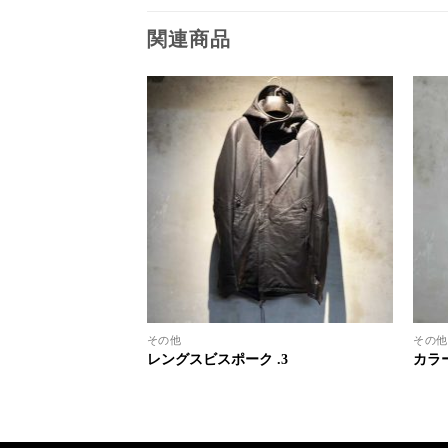
関連商品
その他
その他
.4
レングスビスポーク .3
カラー