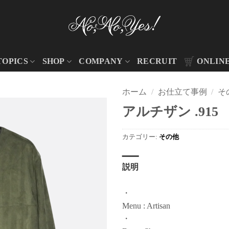
TOPICS
SHOP
COMPANY
RECRUIT
ONLIN
ホーム
/
お仕立て事例
/
そ
アルチザン .915
カテゴリー:
その他
説明
・
Menu : Artisan
・