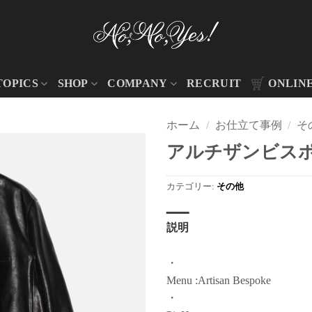
TOPICS
SHOP
COMPANY
RECRUIT
ONLIN
ホーム
/
お仕立て事例
/
そ
アルチザンビスポー
カテゴリー:
その他
説明
・
Menu :Artisan Bespoke
・