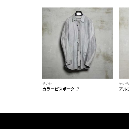
その他
その他
139
カラービスポーク .7
アルチ