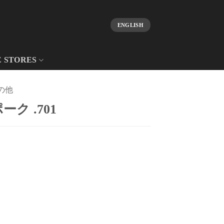
ENGLISH
E STORES
の他
ク .701