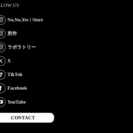
LLOW US
No,No,Yes ! Store
所作
ラボラトリー
X
TikTok
Facebook
YouTube
CONTACT