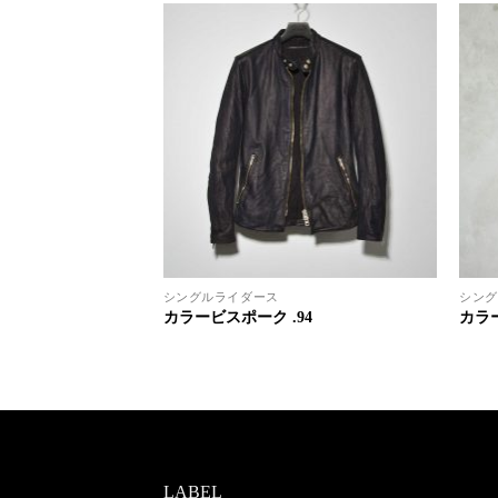
シングルライダース
シング
92
カラービスポーク .94
カラー
LABEL