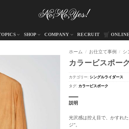
TOPICS
SHOP
COMPANY
RECRUIT
ONLIN
ホーム
/
お仕立て事例
/
シ
カラービスポーク .
カテゴリー:
シングルライダース
タグ:
カラービスポーク
説明
光沢感は控え目で、かすれた
ジ”。