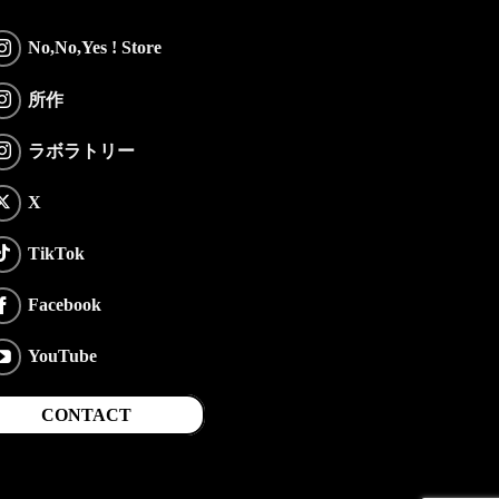
No,No,Yes ! Store
所作
ラボラトリー
X
TikTok
Facebook
YouTube
CONTACT