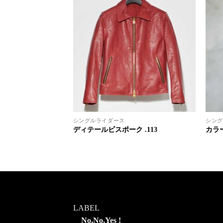
シングルライダース
シング
12
ディテールビスポーク .113
カラー
LABEL
No,No,Yes !