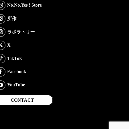
No,No,Yes ! Store
所作
ラボラトリー
X
TikTok
Facebook
YouTube
CONTACT