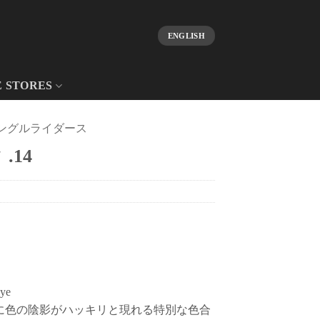
ENGLISH
E STORES
ングルライダース
.14
ye
に色の陰影がハッキリと現れる特別な色合