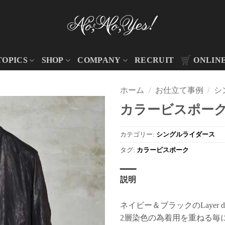
TOPICS
SHOP
COMPANY
RECRUIT
ONLIN
ホーム
/
お仕立て事例
/
シ
カラービスポーク 
カテゴリー:
シングルライダース
タグ:
カラービスポーク
説明
ネイビー＆ブラックのLayer d
2層染色の為着用を重ねる毎