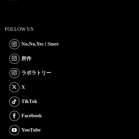
FOLLOW US
No,No,Yes ! Store
所作
ラボラトリー
X
TikTok
Facebook
YouTube