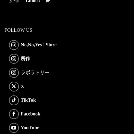
所作
Yahoo !
FOLLOW US
No,No,Yes ! Store
所作
ラボラトリー
X
TikTok
Facebook
YouTube