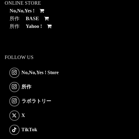
ONLINE STORE
No,No,Yes !
所作
BASE
所作
Yahoo !
FOLLOW US
No,No,Yes ! Store
所作
ラボラトリー
X
TikTok