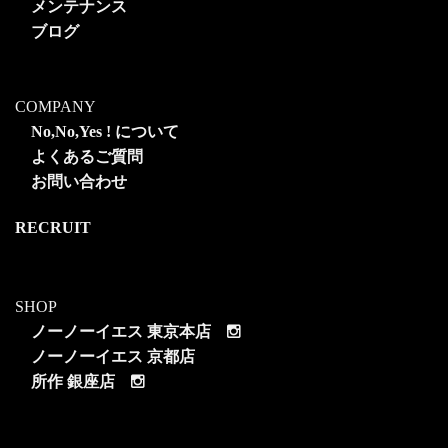
メンテナンス
ブログ
COMPANY
No,No,Yes ! について
よくあるご質問
お問い合わせ
RECRUIT
SHOP
ノーノーイエス 東京本店
ノーノーイエス 京都店
所作 銀座店