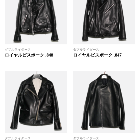
ダブルライダース
ダブルライダース
ロイヤルビスポーク .848
ロイヤルビスポーク .847
ダブルライダース
ダブルライダース