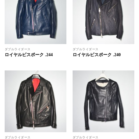
ダブルライダース
ダブルライダース
ロイヤルビスポーク .244
ロイヤルビスポーク .240
ダブルライダース
ダブルライダース