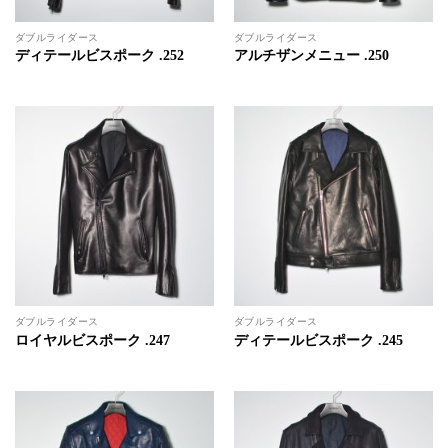
ダブルライダース
ダブルライダース
ディテールビスポーク .252
アルチザンメニュー .250
ダブルライダース
ダブルライダース
ロイヤルビスポーク .247
ディテールビスポーク .245