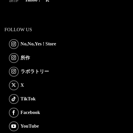
FOLLOW US
No,No,Yes ! Store
所作
ラボラトリー
X
TikTok
Facebook
YouTube