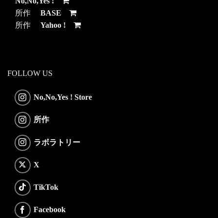
No,No,Yes !
所作
BASE
所作
Yahoo !
FOLLOW US
No,No,Yes ! Store
所作
ラボラトリー
X
TikTok
Facebook