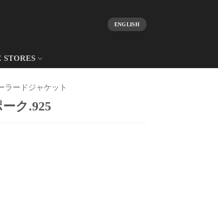
ENGLISH
E STORES
ーラードジャケット
ーク.925