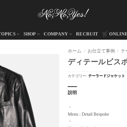
TOPICS
SHOP
COMPANY
RECRUIT
ONLIN
ホーム
/
お仕立て事例
/
テ
ディテールビスポ
カテゴリー:
テーラードジャケット
説明
・
Menu : Detail Bespoke
・