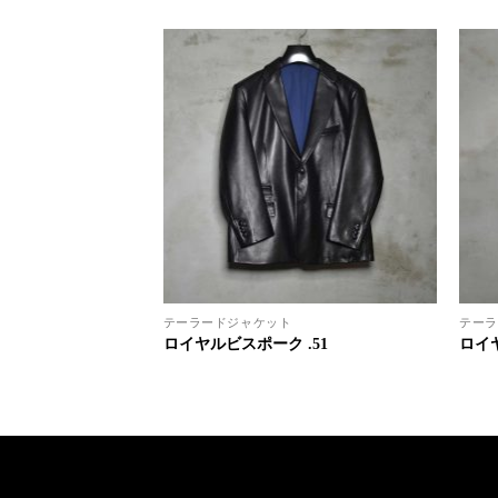
テーラードジャケット
テーラ
.120
ロイヤルビスポーク .51
ロイヤ