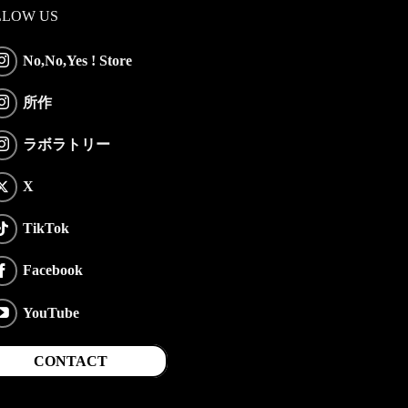
LLOW US
No,No,Yes ! Store
所作
ラボラトリー
X
TikTok
Facebook
YouTube
CONTACT