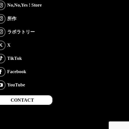
No,No,Yes ! Store
所作
ラボラトリー
X
TikTok
Facebook
YouTube
CONTACT