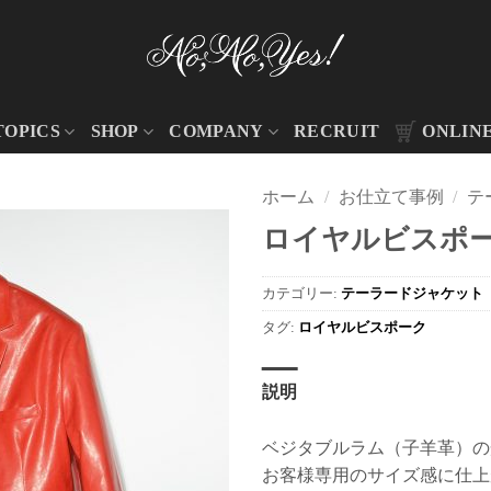
TOPICS
SHOP
COMPANY
RECRUIT
ONLIN
ホーム
/
お仕立て事例
/
テ
ロイヤルビスポーク
カテゴリー:
テーラードジャケット
タグ:
ロイヤルビスポーク
説明
ベジタブルラム（子羊革）の
お客様専用のサイズ感に仕上