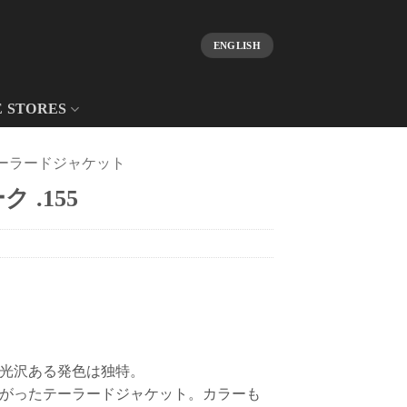
ENGLISH
E STORES
ーラードジャケット
 .155
光沢ある発色は独特。
がったテーラードジャケット。カラーも