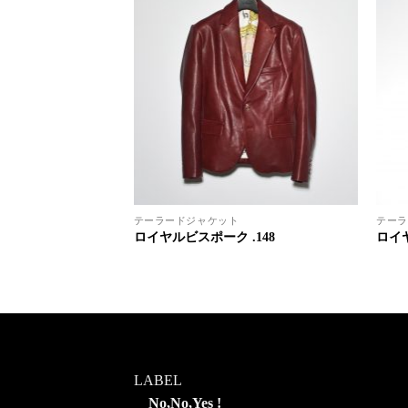
テーラードジャケット
テーラ
.59
ロイヤルビスポーク .148
ロイヤ
LABEL
No,No,Yes !