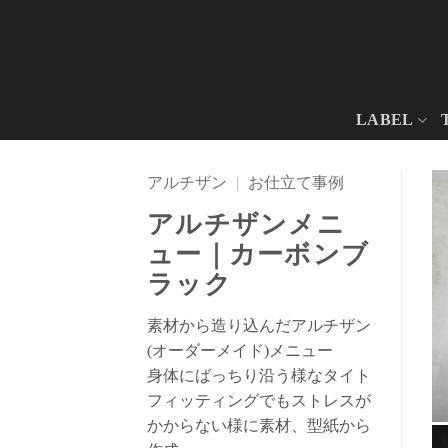
Skip
to
content
LABEL
アルチザン
|
お仕立て事例
アルチザンメニ
ュー｜カーボンブ
ラック
素材から造り込んだアルチザン
(オーダーメイド)メニュー
身体にばっちり沿う様なタイト
フィッティングでもストレスが
かからない様に素材、型紙から