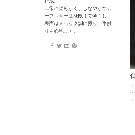
作成。
非常に柔らかく、しなやかなカ
ーフレザーは極限まで薄くし、
表面はヌバック調に擦り、手触
りも心地よく。
・
・
・