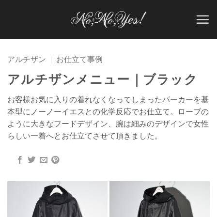
Skip
to
content
アルチザン
|
お仕立て事例
アルチザンメニュー｜ブラック
お客様お気に入りの着れなくなってしまったパーカーを基
本型にノーノーイエスとの化学反応でお仕立て。ローブの
ように大きなフードデザイン、腕は細みのデザインで女性
らしい一着へとお仕立てさせて頂きました。