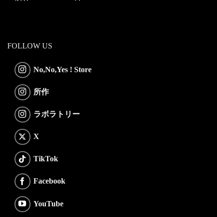
FOLLOW US
No,No,Yes ! Store
所作
ラボラトリー
X
TikTok
Facebook
YouTube