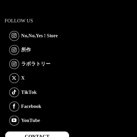
FOLLOW US
No,No,Yes ! Store
所作
ラボラトリー
X
TikTok
Facebook
YouTube
CONTACT