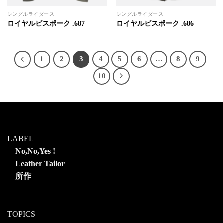
シングルライダース
シングルライダース
ロイヤルビスポーク .687
ロイヤルビスポーク .686
1
2
3
4
5
6
…
8
9
10
LABEL
No,No,Yes !
Leather Tailor
所作
TOPICS