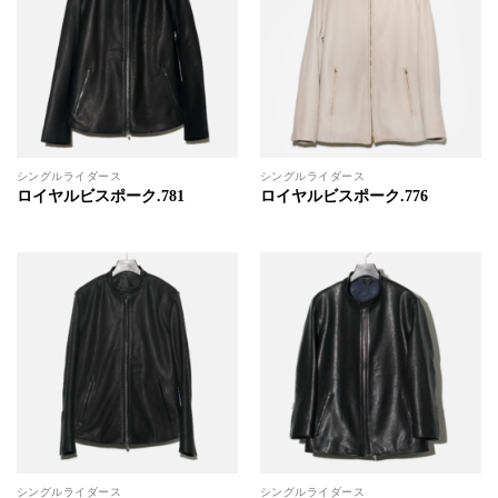
シングルライダース
シングルライダース
ロイヤルビスポーク.781
ロイヤルビスポーク.776
シングルライダース
シングルライダース