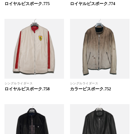
ロイヤルビスポーク.775
ロイヤルビスポーク.774
シングルライダース
シングルライダース
ロイヤルビスポーク.758
カラービスポーク.752