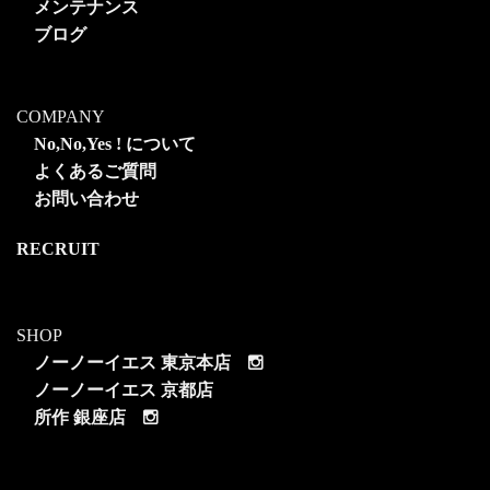
メンテナンス
ブログ
COMPANY
No,No,Yes ! について
よくあるご質問
お問い合わせ
RECRUIT
SHOP
ノーノーイエス 東京本店
ノーノーイエス 京都店
所作 銀座店