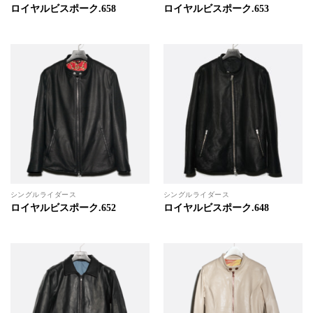
ロイヤルビスポーク.658
ロイヤルビスポーク.653
シングルライダース
シングルライダース
ロイヤルビスポーク.652
ロイヤルビスポーク.648