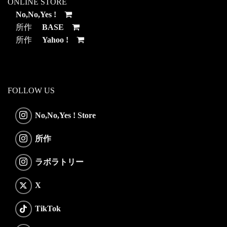
ONLINE STORE
No,No,Yes !
所作
BASE
所作
Yahoo !
FOLLOW US
No,No,Yes ! Store
所作
ラボラトリー
X
TikTok