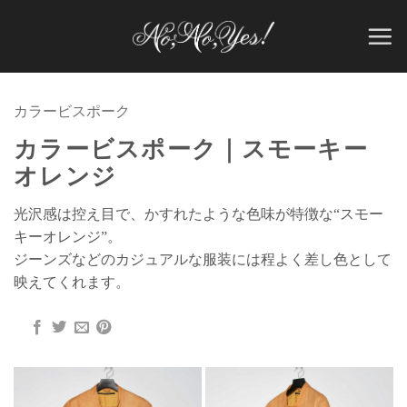
Skip
to
content
カラービスポーク
カラービスポーク｜スモーキー
オレンジ
光沢感は控え目で、かすれたような色味が特徴な“スモー
キーオレンジ”。
ジーンズなどのカジュアルな服装には程よく差し色として
映えてくれます。