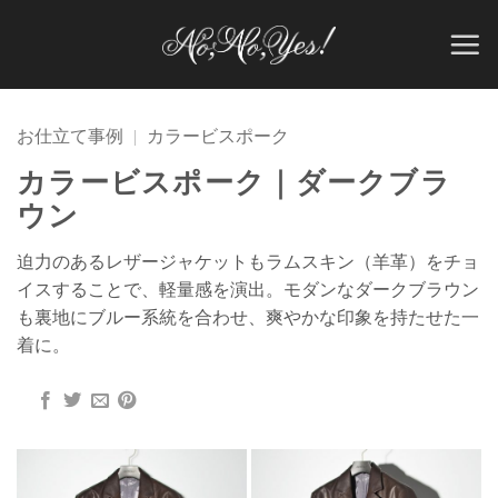
Skip
to
content
お仕立て事例
|
カラービスポーク
カラービスポーク｜ダークブラ
ウン
迫力のあるレザージャケットもラムスキン（羊革）をチョ
イスすることで、軽量感を演出。モダンなダークブラウン
も裏地にブルー系統を合わせ、爽やかな印象を持たせた一
着に。