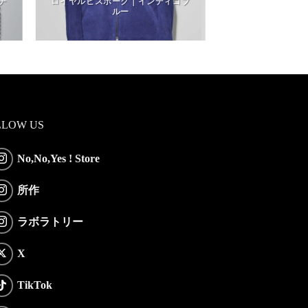
チ
ロイヤルビスポーク｜インディゴブ
ルー
LLOW US
No,No,Yes ! Store
所作
ラボラトリー
X
TikTok