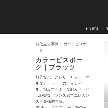
Skip
to
content
LABEL
お仕立て事例
|
カラービスポ
ーク
カラービスポー
ク｜ブラック
無骨なホースレザーとフォーマ
ルなテーラードのディティー
ル。相反するような組み合わせ
は絶妙なバランス感でエレガン
スさを強調する。
裏地は、全面に「yes」柄の入