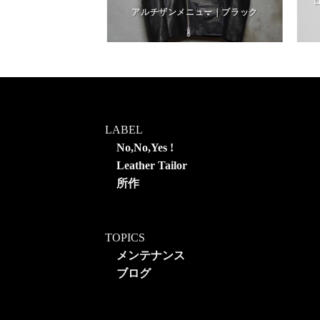
ーク｜インディゴブ
クブルー
アルチザンメニュー｜ブラック
LABEL
No,No,Yes !
Leather Tailor
所作
TOPICS
メンテナンス
ブログ