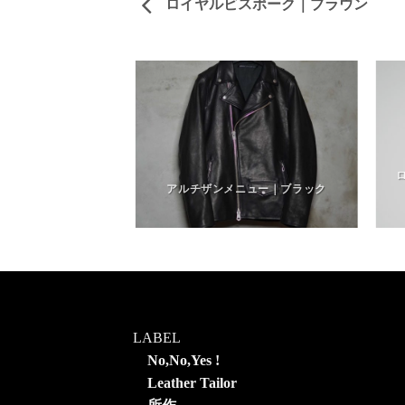
ロイヤルビスポーク｜ブラウン
ーク｜インディゴブ
クブルー
アルチザンメニュー｜ブラック
LABEL
No,No,Yes !
Leather Tailor