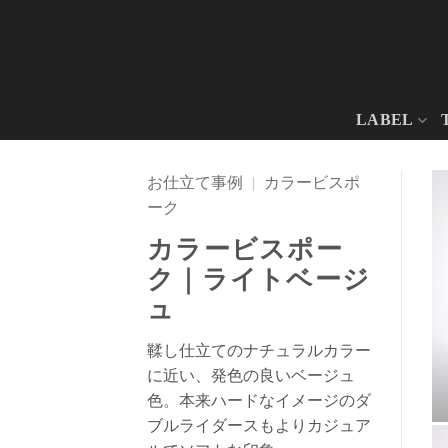
Skip
to
content
LABEL
お仕立て事例
|
カラービスポ
ーク
カラービスポー
ク｜ライトベージ
ュ
鞣し仕立てのナチュラルカラー
に近い、発色の良いベージュ
色。本来ハードなイメージのダ
ブルライダースもよりカジュア