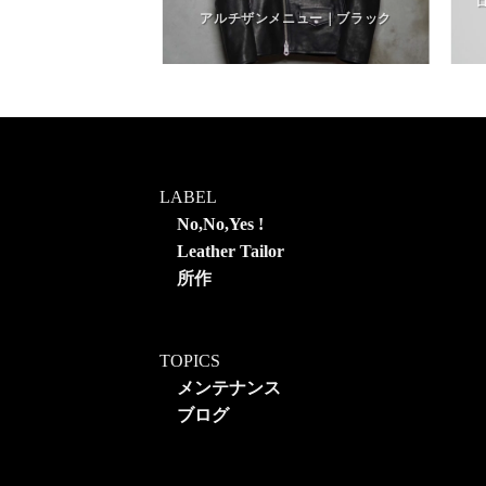
ーク｜インディゴブ
クブルー
アルチザンメニュー｜ブラック
LABEL
No,No,Yes !
Leather Tailor
所作
TOPICS
メンテナンス
ブログ