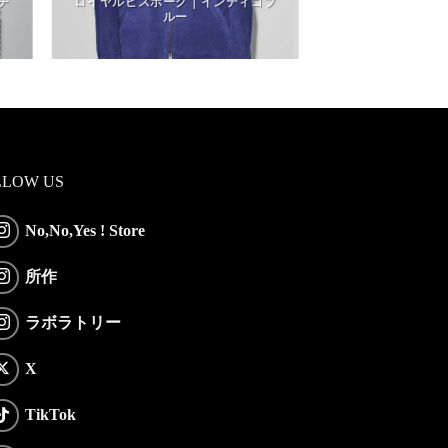
チ
ロイヤルビスポーク｜インディゴブ
ルー
LLOW US
No,No,Yes ! Store
所作
ラボラトリー
X
TikTok