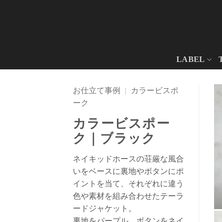
Skip
to
content
LABEL
お仕立て事例
|
カラービスポ
ーク
カラービスポー
ク｜ブラック
ネイキッドホースの荘厳な風合
いをベースに裏地やボタンにポ
イントを当て、それぞれに違う
色や素材を組み合わせたテーラ
ードジャケット。
裏地をパープル、ボタンをネイ