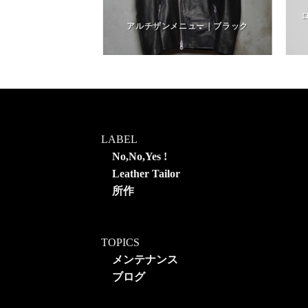
ーク｜インディゴブ
クブルー
アルチザンメニュー｜ブラック
LABEL
No,No,Yes !
Leather Tailor
所作
TOPICS
メンテナンス
ブログ