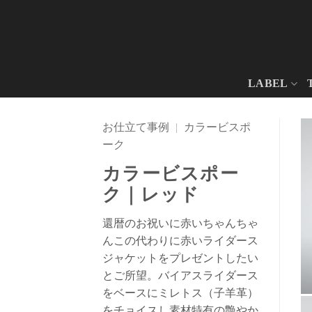
Skip
to
content
LABEL
お仕立て事例
|
カラービスポ
ーク
カラービスポー
ク｜レッド
還暦のお祝いに赤いちゃんちゃ
んこの代わりに赤いライダース
ジャケットをプレゼントしたい
とご所望。バイアスライダース
をベースにミレトス（子羊革）
をチョイスし素材特有の艶やか