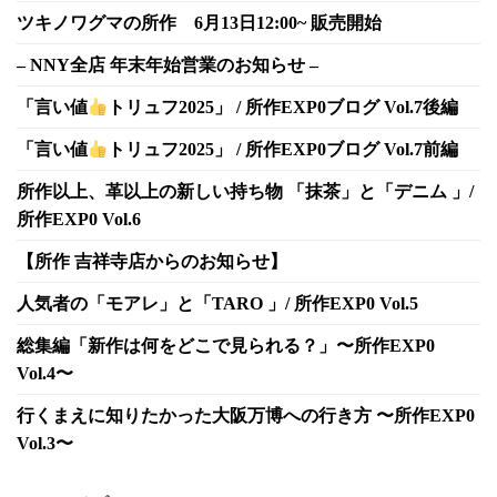
ツキノワグマの所作 6月13日12:00~ 販売開始
– NNY全店 年末年始営業のお知らせ –
「言い値
トリュフ2025」 / 所作EXP0ブログ Vol.7後編
「言い値
トリュフ2025」 / 所作EXP0ブログ Vol.7前編
所作以上、革以上の新しい持ち物 「抹茶」と「デニム 」/
所作EXP0 Vol.6
【所作 吉祥寺店からのお知らせ】
人気者の「モアレ」と「TARO 」/ 所作EXP0 Vol.5
総集編「新作は何をどこで見られる？」〜所作EXP0
Vol.4〜
行くまえに知りたかった大阪万博への行き方 〜所作EXP0
Vol.3〜