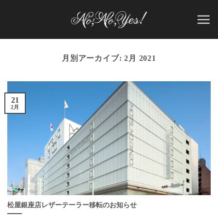
Skip
to
content
月別アーカイブ:
2月 2021
21
2月
松屋銀座店レザーテーラー移転のお知らせ