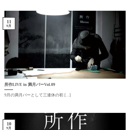
11
9月
所作LIVE in 満月バーVol.09
9月の満月バーとして三連休の初 [...]
10
9月