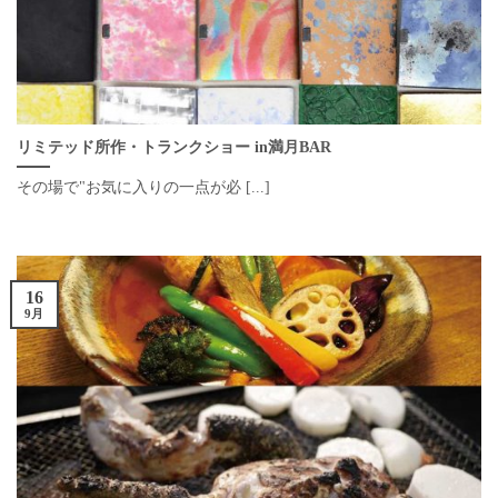
リミテッド所作・トランクショー in満月BAR
その場で"お気に入りの一点が必 [...]
16
9月