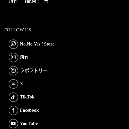
所作
Yahoo !
FOLLOW US
No,No,Yes ! Store
所作
ラボラトリー
X
TikTok
Facebook
YouTube