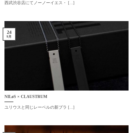
西武渋谷店にてノーノーイエス・ [...]
24
9月
NILøS × CLAUSTRUM
ユリウスと同じレーベルの新ブラ [...]