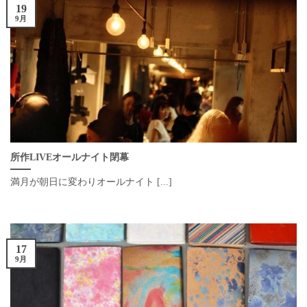
19
9月
所作LIVEオールナイト閉幕
満月が朝日に変わりオールナイト [...]
17
9月