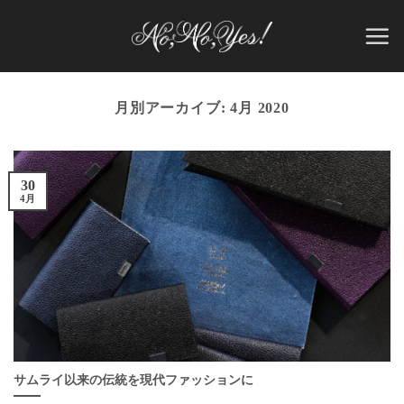
Skip
to
content
月別アーカイブ:
4月 2020
30
4月
サムライ以来の伝統を現代ファッションに