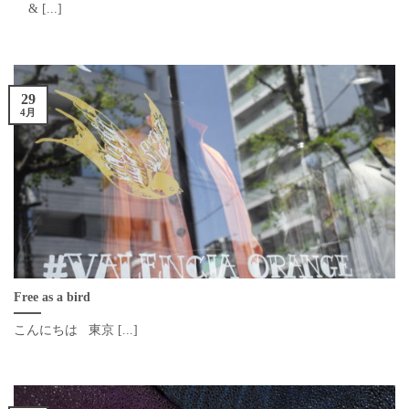
& [...]
29
4月
Free as a bird
こんにちは 東京 [...]