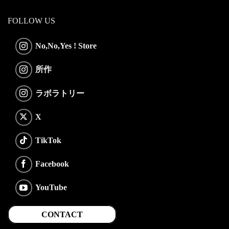
FOLLOW US
No,No,Yes ! Store
所作
ラボラトリー
X
TikTok
Facebook
YouTube
CONTACT